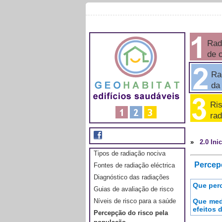
Rad
de 
Rad
da e
Ris
rad
»
2.0 Ini
Tipos de radiação nociva
Percepç
Fontes de radiação eléctrica
Diagnóstico das radiações
Que perc
Guias de avaliação de risco
Que med
Níveis de risco para a saúde
efeitos 
Percepção do risco pela