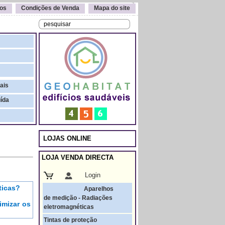
os
Condições de Venda
Mapa do site
ais
uída
LOJAS ONLINE
LOJA VENDA DIRECTA
Login
ticas?
Aparelhos
de medição - Radiações
imizar os
eletromagnéticas
Tintas de proteção