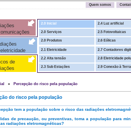
Quem somos
Contat
2.0 Inicial
2.4 Luz artificial
iações
comunicações
2.0 Serviços
2.5 Fotovoltaicas
2.0 Produtos
2.6 Eólicas
iações
letricidade
2.1 Eletricidade
2.7 Contadores digit
2.2 Alta tensão
2.8 Eletricidade pol
cos de
2.3 Sub Estações
2.9 Conexão à Terra
iações
cial
»
Percepção do risco pela população
ão do risco pela população
epção tem a população sobre o risco das radiações eletromagné
idas de precaução, ou preventivas, toma a população para min
das radiações eletromagnéticas?