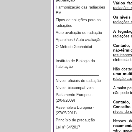
população
Vários f
Harmonização das radiações
radiações 
EM
Os níveis 
Tipos de soluções para as
radiações 
radiações
A legisla
Auto-avaliação de radiação
radiações 
Aparelhos / Auto-avaliação
Contudo, 
O Método Geohabitat
não-térmi
_____________________
resultante
eletricida
Instituto de Biologia da
Habitação
Não obsta
_____________________
uma multi
relação ca
Níveis oficiais de radiação
Níveis biocompatíveis
A maior pa
não pode te
Parlamento Europeu -
(2/04/2009)
Contudo,
Conselho 
Assembleia Europeia -
níveis de 
(27/05/2011)
Princípio de precaução
Nesses do
recomenda
Lei nº 64/2017
vitro, méd