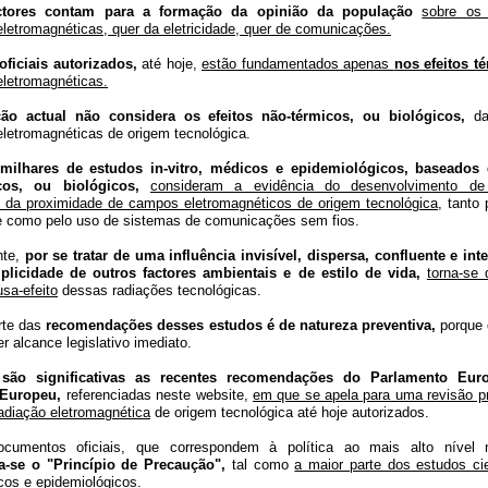
actores contam para a formação da opinião da população
sobre os 
eletromagnéticas, quer da eletricidade, quer de comunicações.
oficiais autorizados,
até hoje,
estão fundamentados apenas
nos efeitos t
eletromagnéticas.
ção actual não considera os efeitos não-térmicos, ou biológicos,
da
eletromagnéticas de origem tecnológica.
milhares de estudos in-vitro, médicos e epidemiológicos, baseados 
cos, ou biológicos,
consideram a evidência do desenvolvimento de 
s da proximidade de campos eletromagnéticos de origem tecnológica,
tanto 
de como pelo uso de sistemas de comunicações sem fios.
nte,
por se tratar de uma influência invisível, dispersa, confluente e int
plicidade de outros factores ambientais e de estilo de vida,
torna-se 
usa-efeito
dessas radiações tecnológicas.
rte das
recomendações desses estudos é de natureza preventiva,
porque 
r alcance legislativo imediato.
 são significativas as recentes recomendações do Parlamento Eu
Europeu,
referenciadas neste website,
em que se apela para uma revisão p
radiação eletromagnética
de origem tecnológica até hoje autorizados.
cumentos oficiais, que correspondem à política ao mais alto nível 
-se o "Princípio de Precaução",
tal como
a maior parte dos estudos cie
icos e epidemiológicos.