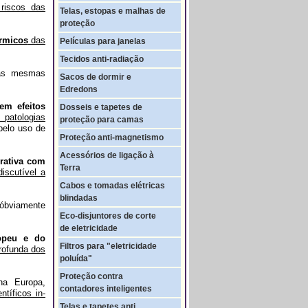
riscos das
Telas, estopas e malhas de
proteção
érmicos
das
Películas para janelas
Tecidos anti-radiação
s mesmas
Sacos de dormir e
Edredons
em efeitos
Dosseis e tapetes de
patologias
proteção para camas
pelo uso de
Proteção anti-magnetismo
Acessórios de ligação à
erativa com
Terra
discutível a
Cabos e tomadas elétricas
blindadas
óbviamente
Eco-disjuntores de corte
de eletricidade
ropeu e do
Filtros para "eletricidade
rofunda dos
poluída"
Proteção contra
na Europa,
contadores inteligentes
ntíficos in-
Telas e tapetes anti