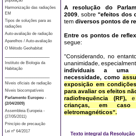
população
A resolução do Parla
Harmonização das radiações
EM
2009
, sobre
"efeitos dos
tem
diversos pontos de r
Tipos de soluções para as
radiações
Auto-avaliação de radiação
Entre os pontos de refle
Aparelhos / Auto-avaliação
segue:
O Método Geohabitat
"Considerando, no entant
_____________________
unanimidade, especialment
Instituto de Biologia da
Habitação
individuais a uma 
_____________________
necessidade, como
assun
Níveis oficiais de radiação
exposição em condições
para avaliar os efeitos n
Níveis biocompatíveis
radiofrequência (RF),
Parlamento Europeu -
(2/04/2009)
crianças, em caso
Assembleia Europeia -
eletromagnéticos".
(27/05/2011)
Princípio de precaução
Lei nº 64/2017
Texto integral da Resoluçã