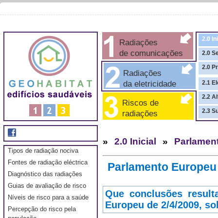
2.0 In
Radiações
de comunicações
2.0 S
2.0 P
Radiações
da eletricidade
2.1 El
2.2 A
Riscos de
2.3 S
radiações
»
2.0 Inicial
»
Parlament
Tipos de radiação nociva
Fontes de radiação eléctrica
Parlamento Europeu
Diagnóstico das radiações
Guias de avaliação de risco
Que conclusões result
Níveis de risco para a saúde
Europeu de 2/4/2009, so
Percepção do risco pela