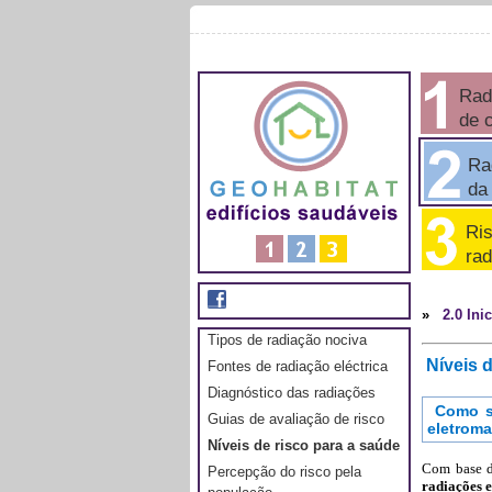
Rad
de 
Rad
da e
Ris
rad
»
2.0 Ini
Tipos de radiação nociva
Níveis 
Fontes de radiação eléctrica
Diagnóstico das radiações
Como se
Guias de avaliação de risco
eletrom
Níveis de risco para a saúde
Com base d
Percepção do risco pela
radiações 