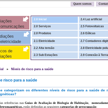
Quem somos
Contat
2.0 Inicial
2.4 Luz artificial
iações
comunicações
2.0 Serviços
2.5 Fotovoltaicas
2.0 Produtos
2.6 Eólicas
iações
letricidade
2.1 Eletricidade
2.7 Contadores digit
2.2 Alta tensão
2.8 Eletricidade pol
cos de
2.3 Sub Estações
2.9 Conexão à Terra
iações
cial
»
Níveis de risco para a saúde
de risco para a saúde
 categorizam os diferentes níveis de risco para a saúde de 
agnéticas?
as referências nas
Guias de Avaliação de Biologia de Habitação
,
nomeadamen
eletromagnéticas,
estão definidas as seguintes
categorias de preocupação
: