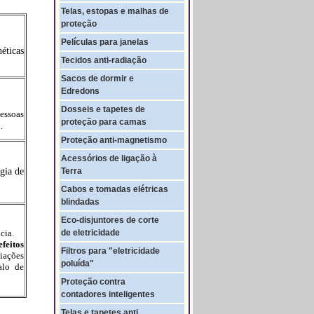
Telas, estopas e malhas de
proteção
Películas para janelas
éticas
Tecidos anti-radiação
Sacos de dormir e
Edredons
Dosseis e tapetes de
essoas
proteção para camas
l.
Proteção anti-magnetismo
Acessórios de ligação à
gia de
Terra
Cabos e tomadas elétricas
blindadas
Eco-disjuntores de corte
ncia.
de eletricidade
efeitos
Filtros para "eletricidade
ações
poluída"
alo de
Proteção contra
contadores inteligentes
Telas e tapetes anti