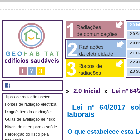
2.0 In
Radiações
de comunicações
2.0 S
2.0 P
Radiações
da eletricidade
2.1 El
2.2 A
Riscos de
2.3 S
radiações
»
2.0 Inicial
»
Lei nº 64
Tipos de radiação nociva
Fontes de radiação eléctrica
Lei nº 64/2017 sob
Diagnóstico das radiações
laborais
Guias de avaliação de risco
Níveis de risco para a saúde
O que estabelece esta L
Percepção do risco pela