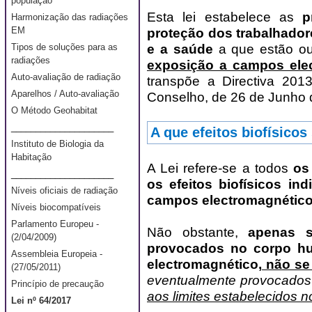
população
Esta lei estabelece as
p
Harmonização das radiações
EM
proteção dos trabalhador
e a saúde
a que estão ou
Tipos de soluções para as
radiações
exposição a campos elec
Auto-avaliação de radiação
transpõe a Directiva 20
Aparelhos / Auto-avaliação
Conselho, de 26 de Junho 
O Método Geohabitat
_____________________
A que efeitos biofísicos 
Instituto de Biologia da
Habitação
A Lei refere-se a todos
os
_____________________
os efeitos biofísicos in
Níveis oficiais de radiação
campos electromagnétic
Níveis biocompatíveis
Parlamento Europeu -
Não obstante,
apenas se
(2/04/2009)
provocados no corpo h
Assembleia Europeia -
electromagnético,
não se 
(27/05/2011)
eventualmente provocado
Princípio de precaução
aos limites estabelecidos n
Lei nº 64/2017