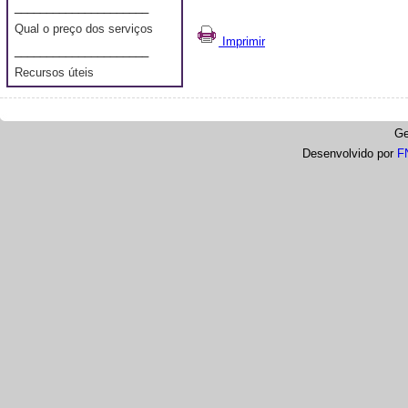
_____________________
Qual o preço dos serviços
Imprimir
_____________________
Recursos úteis
Ge
Desenvolvido por
F