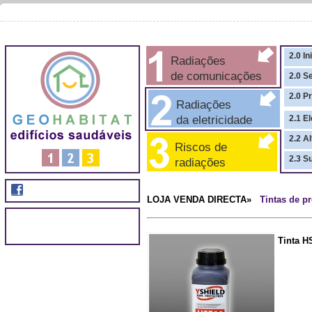
2.0 In
Radiações
de comunicações
2.0 S
2.0 P
Radiações
da eletricidade
2.1 El
2.2 A
Riscos de
2.3 S
radiações
LOJA VENDA DIRECTA»
Tintas de p
Tinta H