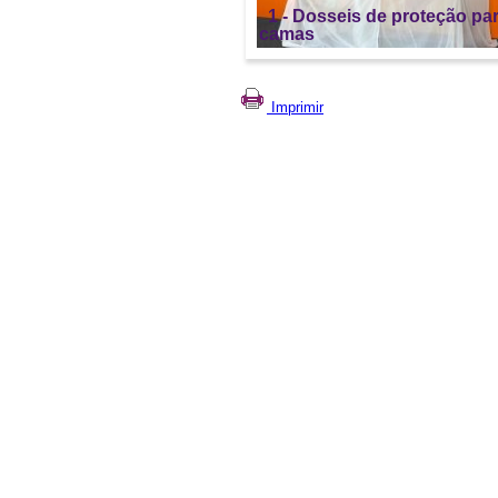
1 - Dosseis de proteção pa
camas
Imprimir