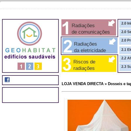
2.0 In
Radiações
de comunicações
2.0 S
2.0 P
Radiações
da eletricidade
2.1 El
2.2 A
Riscos de
2.3 S
radiações
LOJA VENDA DIRECTA » Dosseis e tap