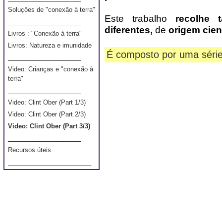
Soluções de "conexão à terra"
Este trabalho
recolhe 
_____________________
diferentes,
de
origem cien
Livros : "Conexão à terra"
Livros: Natureza e imunidade
É composto por uma séri
_____________________
Video: Crianças e "conexão à
terra"
_____________________
Video: Clint Ober (Part 1/3)
Video: Clint Ober (Part 2/3)
Video: Clint Ober (Part 3/3)
_____________________
Recursos úteis
________________________