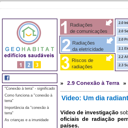
2.0 In
Radiações
de comunicações
2.0 S
2.0 P
Radiações
da eletricidade
2.1 El
2.2 A
Riscos de
2.3 S
radiações
»
2.9 Conexão à Terra
»
"Conexão à terra" - significado
Como funciona a "conexão à
Video: Um dia radiant
terra"
Importância da "conexão à
Video de investigação
sob
terra"
oficiais de radiação pe
As crianças e a imunidade
países.
_____________________