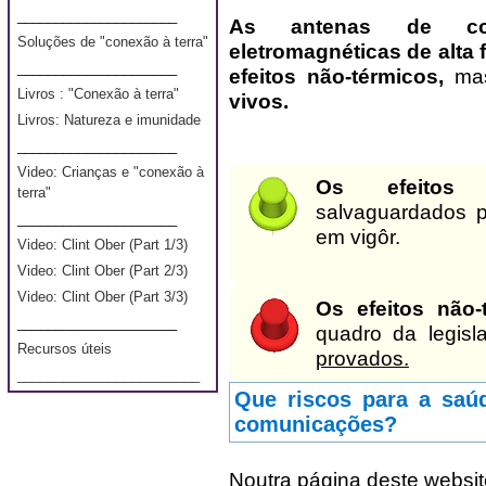
_____________________
A
s antenas de com
Soluções de "conexão à terra"
eletromagnéticas de alta 
_____________________
efeitos não-térmicos,
ma
Livros : "Conexão à terra"
vivos.
Livros: Natureza e imunidade
_____________________
Video: Crianças e "conexão à
Os efeitos
terra"
salvaguardados pe
_____________________
em vigôr.
Video: Clint Ober (Part 1/3)
Video: Clint Ober (Part 2/3)
Video: Clint Ober (Part 3/3)
Os efeitos não
_____________________
quadro da legisl
Recursos úteis
provados.
________________________
Que riscos para a saú
comunicações?
Noutra página deste websi