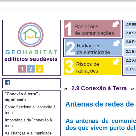
2.0 In
Radiações
de comunicações
2.0 S
2.0 P
Radiações
da eletricidade
2.1 El
2.2 A
Riscos de
2.3 S
radiações
»
2.9 Conexão à Terra
»
"Conexão à terra" -
significado
Antenas de redes de
Como funciona a "conexão à
terra"
As antenas de comunic
Importância da "conexão à
terra"
dos que vivem perto de
As crianças e a imunidade