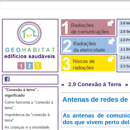
2.0 In
Radiações
de comunicações
2.0 S
2.0 P
Radiações
da eletricidade
2.1 El
2.2 A
Riscos de
2.3 S
radiações
»
2.9 Conexão à Terra
»
"Conexão à terra" -
significado
Antenas de redes de
Como funciona a "conexão à
terra"
As antenas de comunic
Importância da "conexão à
terra"
dos que vivem perto de
As crianças e a imunidade