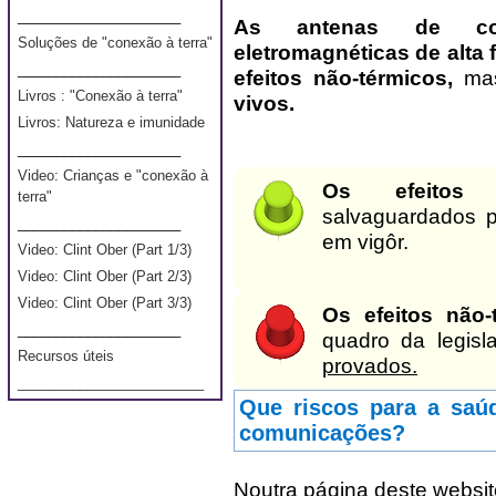
_____________________
A
s antenas de com
Soluções de "conexão à terra"
eletromagnéticas de alta 
_____________________
efeitos não-térmicos,
ma
Livros : "Conexão à terra"
vivos.
Livros: Natureza e imunidade
_____________________
Video: Crianças e "conexão à
Os efeitos
terra"
salvaguardados pe
_____________________
em vigôr.
Video: Clint Ober (Part 1/3)
Video: Clint Ober (Part 2/3)
Video: Clint Ober (Part 3/3)
Os efeitos não
_____________________
quadro da legisl
Recursos úteis
provados.
________________________
Que riscos para a saú
comunicações?
Noutra página deste websi