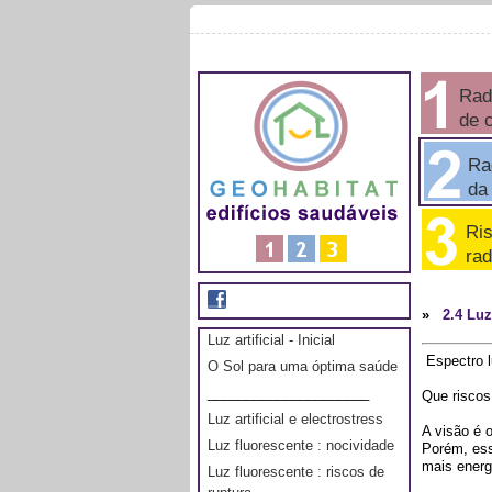
Rad
de 
Rad
da e
Ris
rad
»
2.4 Luz 
Luz artificial - Inicial
Espectro l
O Sol para uma óptima saúde
_____________________
Que riscos
Luz artificial e electrostress
A visão é o
Luz fluorescente : nocividade
Porém, ess
mais energé
Luz fluorescente : riscos de