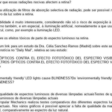
r que essas radiações nocivas afectem a retina?
 utilização de filtros de absorção selectiva de radiação, pode ser possível n
vo da luz sobre a retina.
bilidade é muito interessante, considerando não só o risco de exposição à 
omo também, e em especial, à iluminação artificial, nomeadamente a que usa
zul, como, por exemplo a iluminação LED.
re os efeitos tóxicos de parte do espectro luminoso na retina
m link para um estudo da Dra. Célia Sanchez-Ramos (Madrid) sobre este a
otícia no "Daily Mail", relativa ao seu estudo:
 ÓPTICOS CONTRA EL EFECTO FOTOTÓXICO DEL ESPECTRO VISIB
LTROS ÓPTICOS CONTRA EL EFECTO FOTOTÓXICO DEL ESPECTRO V
A
nmentally friendly' LED lights cause BLINDNESS?Do 'environmentally friendly
INDNESS?
qualidade de espectros luminosos de diversas lâmpadas actuaisTestes de q
luminosos de diversas lâmpadas actuais
Popular Mechanics realizou testes comparativos dos diferentes espectros l
ctuais. Nos vários gráficos é possível apreciar a falta de qualidade da mai
ial, comparativamente ao espectro da luz natural.