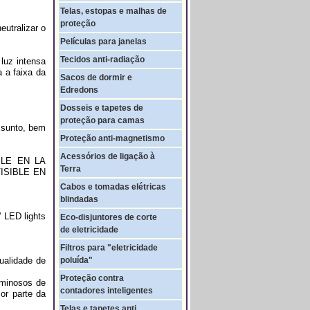
Telas, estopas e malhas de
proteção
eutralizar o
Películas para janelas
Tecidos anti-radiação
luz intensa
 a faixa da
Sacos de dormir e
Edredons
Dosseis e tapetes de
proteção para camas
ssunto, bem
Proteção anti-magnetismo
Acessórios de ligação à
LE EN LA
Terra
ISIBLE EN
Cabos e tomadas elétricas
blindadas
' LED lights
Eco-disjuntores de corte
de eletricidade
Filtros para "eletricidade
ualidade de
poluída"
Proteção contra
uminosos de
contadores inteligentes
or parte da
Telas e tapetes anti