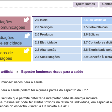
Quem somos
Contat
2.0 Inicial
2.4 Luz artificial
iações
comunicações
2.0 Serviços
2.5 Fotovoltaicas
2.0 Produtos
2.6 Eólicas
iações
letricidade
2.1 Eletricidade
2.7 Contadores digit
2.2 Alta tensão
2.8 Eletricidade pol
cos de
2.3 Sub Estações
2.9 Conexão à Terra
iações
artificial
»
Espectro luminoso: riscos para a saúde
uminoso: riscos para a saúde
 para a saúde podem ter algumas partes do espectro da luz?
 sentido que permite detectar e interpretar parte da energia radiante.
a mesma luz pode ter efeitos tóxicos na retina de indivíduos, em especial a
ticas do espectro visível: a luz violeta e a azul.