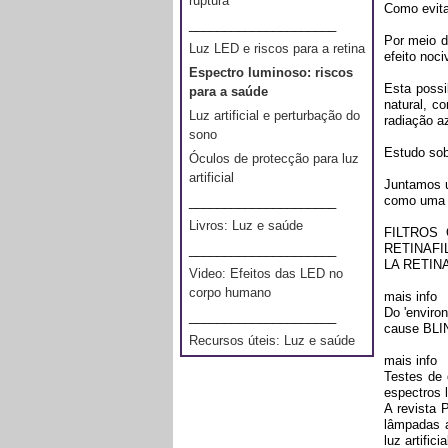
ruptura
Como evita
_____________________
Por meio da
Luz LED e riscos para a retina
efeito noci
Espectro luminoso: riscos
Esta possi
para a saúde
natural, c
Luz artificial e perturbação do
radiação a
sono
Estudo sob
Óculos de protecção para luz
artificial
Juntamos u
como uma n
_____________________
Livros: Luz e saúde
FILTROS
RETINAFI
_____________________
LA RETIN
Video: Efeitos das LED no
corpo humano
mais info
Do 'enviro
_____________________
cause BL
Recursos úteis: Luz e saúde
mais info
Testes de 
espectros 
A revista 
lâmpadas a
luz artific