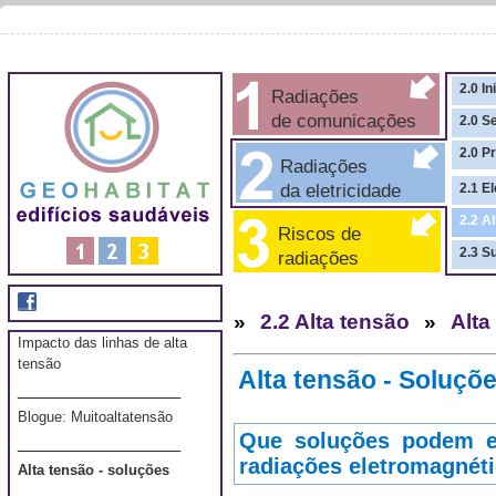
2.0 In
Radiações
de comunicações
2.0 S
2.0 P
Radiações
da eletricidade
2.1 El
2.2 A
Riscos de
2.3 S
radiações
»
2.2 Alta tensão
»
Alta
Impacto das linhas de alta
tensão
Alta tensão - Soluçõ
_____________________
Blogue: Muitoaltatensão
Que soluções podem ex
_____________________
radiações eletromagnéti
Alta tensão - soluções